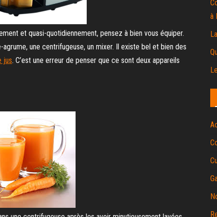
Co
à 
idement et quasi-quotidiennement, pensez à bien vous équiper.
La
-agrume, une centrifugeuse, un mixer. Il existe bel et bien des
Qu
 jus
. C’est une erreur de penser que ce sont deux appareils
Le
A
Co
Cu
G
No
R
ans une centrifugeuse après les avoir minutieusement lavées.