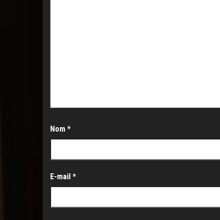
Nom
*
E-mail
*