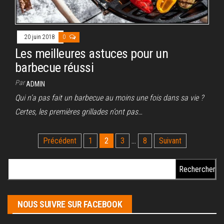
20 juin 2018
0
Les meilleures astuces pour un
barbecue réussi
Par
ADMIN
Qui n’a pas fait un barbecue au moins une fois dans sa vie ?
Certes, les premières grillades n’ont pas…
Pagination
Précédent
1
2
3
…
8
Suivant
des
Rechercher :
publications
NOUS SUIVRE SUR FACEBOOK